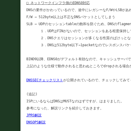
□ ネットワークインフラ側のEDNS0対応
DNSの要件がかわっているので、途中にレガシーなF/WやLSBがあ
F/W → 512byte以上は不正なDNSパケットとしてしまう

SLB → UDPのセッションtableの飽和を防ぐため、DNSのflagmen
　　　　１．UDPはFINがないので、セッションをある程度保持し
　　　　２．DNSクエリはセッションが多くなる性質のぱけっとなの
　　　　３．DNSは512byte以下→1packetなのでレスポンス
BIND9以降、EDNS0がデフォルト有効なので、キャッシュサーバで
上記のような仕様で動作されると思わぬところでdropされる場合が
DNSSECチェックリスト
が公開されているので、チェックしてみてく
(追記)

ISPにいるならばDNSはMUSTなのはずですが、はまりました。

JPRS解説
DNSOPS解説