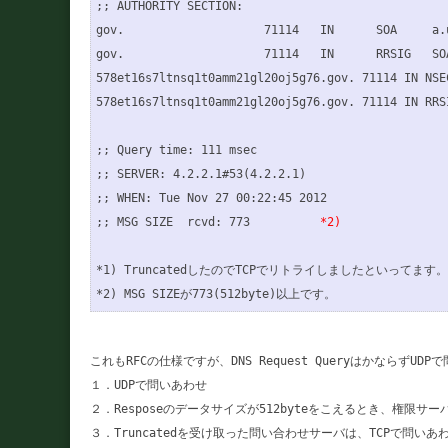
;; AUTHORITY SECTION:

gov.                    71114   IN      SOA     a.
gov.                    71114   IN      RRSIG   SO
578et16s7ltnsq1t0amm21gl20oj5g76.gov. 71114 IN NSE
578et16s7ltnsq1t0amm21gl20oj5g76.gov. 71114 IN RRS
;; Query time: 111 msec

;; SERVER: 4.2.2.1#53(4.2.2.1)

;; WHEN: Tue Nov 27 00:22:45 2012

;; MSG SIZE  rcvd: 773          
*2)
*1) TruncatedしたのでTCPでリトライしましたといってます。

これもRFCの仕様ですが、DNS Request QueryはかならずU
１．UDPで問いあわせ

２．Resposeのデータサイズが512byteをこえるとき、権限サーバは、
３．Truncatedを受け取った問い合わせサーバは、TCPで問いあ