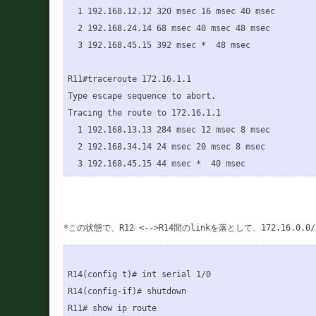
  1 192.168.12.12 320 msec 16 msec 40 msec

  2 192.168.24.14 68 msec 40 msec 48 msec

  3 192.168.45.15 392 msec *  48 msec

R11#traceroute 172.16.1.1

Type escape sequence to abort.

Tracing the route to 172.16.1.1

  1 192.168.13.13 284 msec 12 msec 8 msec

  2 192.168.34.14 24 msec 20 msec 8 msec

R14(config t)# int serial 1/0

R14(config-if)# shutdown

R11# show ip route 
