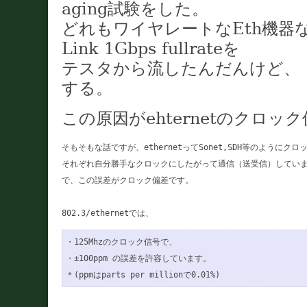
aging試験をした。
どれもワイヤレートなEth機器
Link 1Gbps fullrateを
テスタから流したんだんけど、・
する。
この原因がehternetのクロッ
そもそもな話ですが、ethernetってSonet,SDH等のように
それぞれ自分勝手なクロックにしたがって通信（送受信）していま
で、この誤差がクロック偏差です。

・125Mhzのクロック信号で、

・±100ppm の誤差を許容しています。

＊(ppmはparts per millionで0.01%)