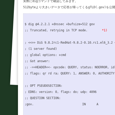
実際にdigコマンドで確認してみます。

$ dig @4.2.2.1 +dnssec +bufsize=512 gov

;; Truncated, retrying in TCP mode.        
*1)
; <<>> DiG 9.8.2rc1-RedHat-9.8.2-0.10.rc1.el6_3.2 
; (1 server found)

;; global options: +cmd

;; Got answer:

;; ->>HEADER<<- opcode: QUERY, status: NOERROR, id:
;; flags: qr rd ra; QUERY: 1, ANSWER: 0, AUTHORITY:
;; OPT PSEUDOSECTION:

; EDNS: version: 0, flags: do; udp: 4096

;; QUESTION SECTION:

;gov.                           IN      A
