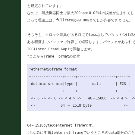
と規定されています。

なので、隣接機器同士で最大200ppm(0.02%)の誤差が生まれてし
よって理論上は、fullrateの99.98%までしか許容できません。

そもそも、クロック差異がある時点でlossなしでパケット受け取
ある程度までバッファで許容して転送します。バッファがあふれそ
IFG(Inter Frame Gap)で調整します。

*ethernetのframe format

+-------+-------+-----+------------------+-----+

|dst-mac|src-mac|type |       data       | FCS |

+-------+-------+-----+------------------+-----+

 <- 6 -> <- 6 -> < 4 > <-   46～15000  -> < 4 >  <-
 <-            64 ～ 1518 byte               ->
64～1518byteのehternet frameです。

(ちなみにMTUはehternet frameでいうところのdata部分のこと