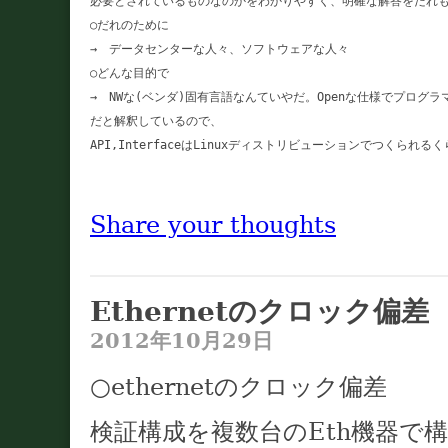
必要とされているものなのかをわかりやすく、明確な解答をだれも
○だれのために

→　データセンターな人々、ソフトウェアな人々

○どんな目的で

→　NWな(ベンダ)固有言語なんていやだ。Openな仕様でプログラ
だと解釈しているので、

API,InterfaceはLinuxディストリビューションでつくられ
Share your thoughts
Ethernetのクロック偏差
2012年10月29日
○ethernetのクロック偏差
検証構成を複数台のEth機器で