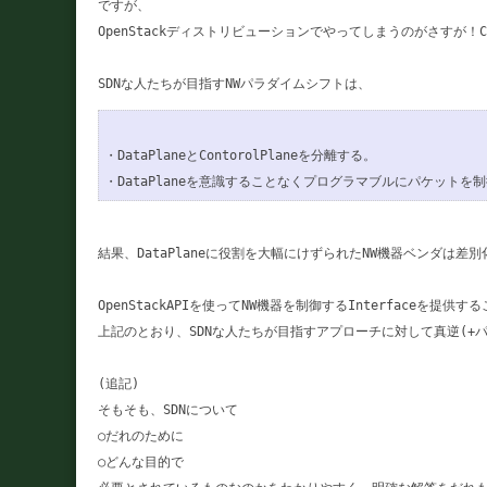
ですが、

OpenStackディストリビューションでやってしまうのがさすが！C
・DataPlaneとContorolPlaneを分離する。

結果、DataPlaneに役割を大幅にけずられたNW機器ベンダは差別
OpenStackAPIを使ってNW機器を制御するInterfaceを
上記のとおり、SDNな人たちが目指すアプローチに対して真逆(+
(追記)

そもそも、SDNについて

○だれのために

○どんな目的で
