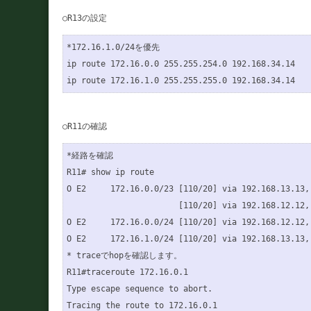
*172.16.1.0/24を優先

ip route 172.16.0.0 255.255.254.0 192.168.34.14

*経路を確認

R11# show ip route 

O E2     172.16.0.0/23 [110/20] via 192.168.13.13,
                       [110/20] via 192.168.12.12,
O E2     172.16.0.0/24 [110/20] via 192.168.12.12,
O E2     172.16.1.0/24 [110/20] via 192.168.13.13,
* traceでhopを確認します。

R11#traceroute 172.16.0.1

Type escape sequence to abort.

Tracing the route to 172.16.0.1
