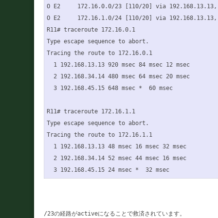
O E2     172.16.0.0/23 [110/20] via 192.168.13.13,
O E2     172.16.1.0/24 [110/20] via 192.168.13.13,
R11# traceroute 172.16.0.1

Type escape sequence to abort.

Tracing the route to 172.16.0.1

  1 192.168.13.13 920 msec 84 msec 12 msec

  2 192.168.34.14 480 msec 64 msec 20 msec

  3 192.168.45.15 648 msec *  60 msec

R11# traceroute 172.16.1.1

Type escape sequence to abort.

Tracing the route to 172.16.1.1

  1 192.168.13.13 48 msec 16 msec 32 msec

  2 192.168.34.14 52 msec 44 msec 16 msec

/23の経路がactiveになることで救済されています。
