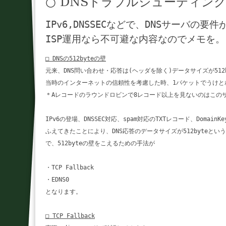
○ DNSトラブルシューティン
IPv6,DNSSECなどで、DNSサーバの
ISP運用なら不可避な内容なのでメモを。
□ DNSの512byteの壁
元来、DNS問い合わせ・応答は(ヘッダを除く)データサイズが512by
当時のインターネットの信頼性を考慮した時、1パケットでうけとれるサ
＊Aレコードのラウンドロビンで8レコード以上を見ないのはこのサ
IPv6の登場、DNSSEC対応、spam対応のTXTレコード、Domain
ふえてきたことにより、DNS応答のデータサイズが512byteとい
で、512byteの壁をこえるための手法が

・TCP Fallback

・EDNS0

となります。

□ TCP Fallback