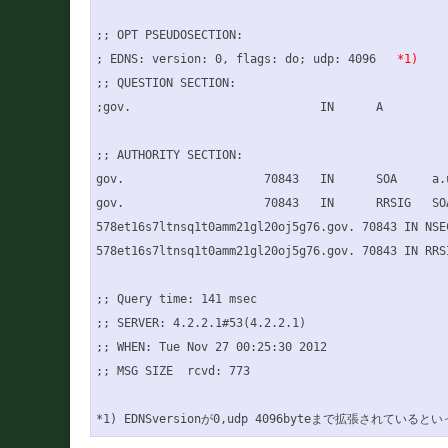
;; OPT PSEUDOSECTION:

; EDNS: version: 0, flags: do; udp: 4096   
*1)
;; QUESTION SECTION:

;gov.                           IN      A

;; AUTHORITY SECTION:

gov.                    70843   IN      SOA     a.
gov.                    70843   IN      RRSIG   SO
578et16s7ltnsq1t0amm21gl20oj5g76.gov. 70843 IN NSE
578et16s7ltnsq1t0amm21gl20oj5g76.gov. 70843 IN RRS
;; Query time: 141 msec

;; SERVER: 4.2.2.1#53(4.2.2.1)

;; WHEN: Tue Nov 27 00:25:30 2012

;; MSG SIZE  rcvd: 773
