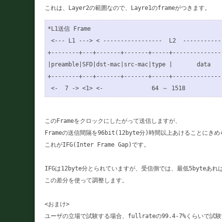
*L1送信 Frame

 <--- L1 ---> < -----------------  L2  ------------
+--------+---+-------+-------+-----+---------------
|preamble|SFD|dst-mac|src-mac|type |       data    
+--------+---+-------+-------+-----+---------------
このFrameをクロックにしたがって送信しますが、

Frameの送信間隔を96bit(12byte分)時間以上あけることにき
これがIFG(Inter Frame Gap)です。

IFGは12byte分とられていますが、受信側では、最低5byteあ
この差分を使って調整します。

<おまけ>

ユーザの立場で試験する場合、fullrateの99.4-7%くらいで