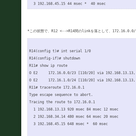
R14(config t)# int serial 1/0

R14(config-if)# shutdown

R11# show ip route 

O E2     172.16.0.0/23 [110/20] via 192.168.13.13,
O E2     172.16.1.0/24 [110/20] via 192.168.13.13,
R11# traceroute 172.16.0.1

Type escape sequence to abort.

Tracing the route to 172.16.0.1

  1 192.168.13.13 920 msec 84 msec 12 msec

  2 192.168.34.14 480 msec 64 msec 20 msec

  3 192.168.45.15 648 msec *  60 msec
