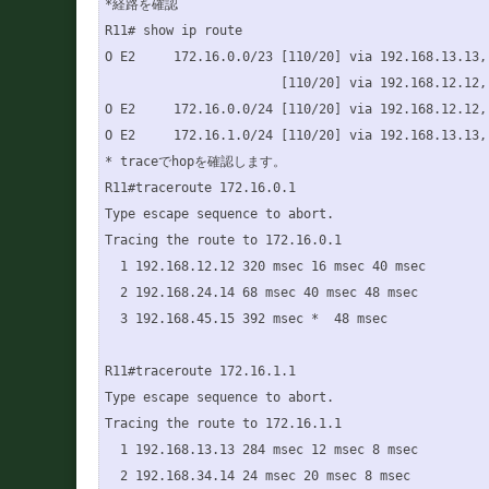
*経路を確認

R11# show ip route 

O E2     172.16.0.0/23 [110/20] via 192.168.13.13,
                       [110/20] via 192.168.12.12,
O E2     172.16.0.0/24 [110/20] via 192.168.12.12,
O E2     172.16.1.0/24 [110/20] via 192.168.13.13,
* traceでhopを確認します。

R11#traceroute 172.16.0.1

Type escape sequence to abort.

Tracing the route to 172.16.0.1

  1 192.168.12.12 320 msec 16 msec 40 msec

  2 192.168.24.14 68 msec 40 msec 48 msec

  3 192.168.45.15 392 msec *  48 msec

R11#traceroute 172.16.1.1

Type escape sequence to abort.

Tracing the route to 172.16.1.1

  1 192.168.13.13 284 msec 12 msec 8 msec

  2 192.168.34.14 24 msec 20 msec 8 msec
