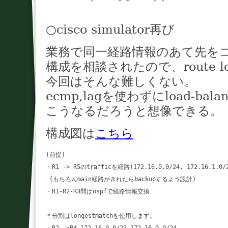
○cisco simulator再び
業務で同一経路情報のあて先を
構成を相談されたので、route lo
今回はそんな難しくない。
ecmp,lagを使わずにload-bal
こうなるだろうと想像できる。
構成図は
こちら
(前提)

・R1 -> R5のtrafficを経路(172.16.0.0/24, 172.16.1
 (もちろんmain経路がきれたらbackupするよう設計)

・R1-R2-R3間はospfで経路情報交換

＊分割はlongestmatchを使用します。
