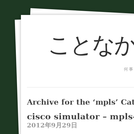
ことなか
何事
Archive for the ‘mpls’ Ca
cisco simulator – mpls
2012年9月29日